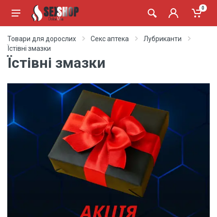
0
Товари для дорослих
Секс аптека
Лубриканти
Їстівні змазки
Їстівні змазки