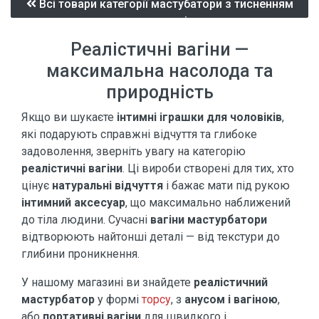
Всі товари категорії мастубатори з тисненням
усередині
Реалістичні вагіни —
максимальна насолода та
природність
Якщо ви шукаєте
інтимні іграшки для чоловіків
,
які подарують справжні відчуття та глибоке
задоволення, зверніть увагу на категорію
реалістичні вагіни
. Ці вироби створені для тих, хто
цінує
натуральні відчуття
і бажає мати під рукою
інтимний аксесуар
, що максимально наближений
до тіла людини. Сучасні
вагіни мастурбатори
відтворюють найтонші деталі — від текстури до
глибини проникнення.
У нашому магазині ви знайдете
реалістичний
мастурбатор
у формі
торсу
, з
анусом і вагіною
,
або
портативні вагіни
для швидкого і