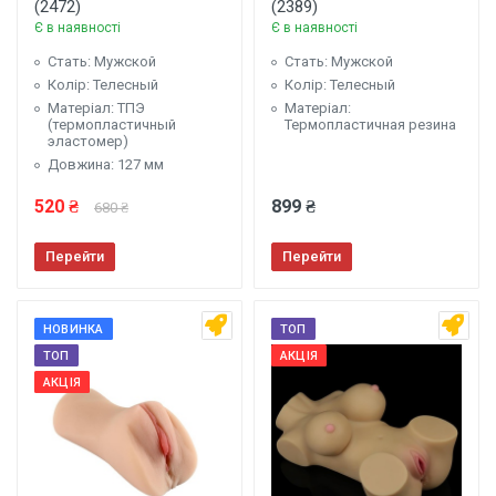
(2472)
(2389)
Є в наявності
Є в наявності
Стать: Мужской
Стать: Мужской
Колір: Телесный
Колір: Телесный
Матеріал: ТПЭ
Матеріал:
(термопластичный
Термопластичная резина
эластомер)
Довжина: 127 мм
520 ₴
899 ₴
680 ₴
Перейти
Перейти
НОВИНКА
ТОП
ТОП
АКЦІЯ
АКЦІЯ