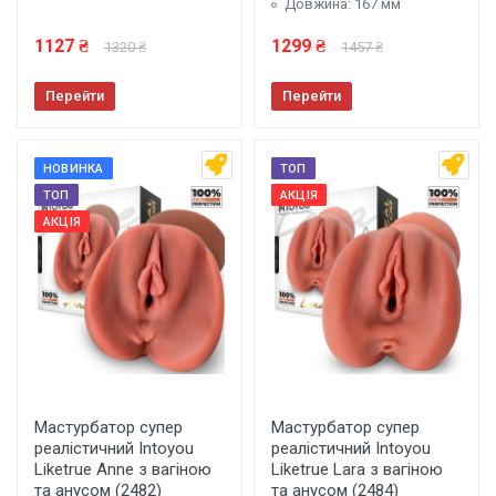
Довжина: 167 мм
1127 ₴
1299 ₴
1320 ₴
1457 ₴
Перейти
Перейти
НОВИНКА
ТОП
ТОП
АКЦІЯ
АКЦІЯ
Мастурбатор супер
Мастурбатор супер
реалістичний Intoyou
реалістичний Intoyou
Liketrue Anne з вагіною
Liketrue Lara з вагіною
та анусом (2482)
та анусом (2484)