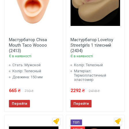
Мастурбатор Chisa
Мастурбатор Lovetoy
Mouth Taco Woooo
Streetgirls 1 тілесний
(2413)
(2434)
Є в наявності
Є в наявності
Стать: Мужской
Колір: Телесный
Колір: Телесный
Матеріал:
Термопластичный
Довжина: 150 мм
эластомер
665 ₴
2292 ₴
710 ₴
2418 ₴
Перейти
Перейти
ТОП