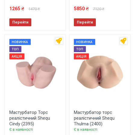
1265 ₴
5850 ₴
1470 ₴
7120 ₴
Перейти
Перейти
НОВИНКА
НОВИНКА
ТОП
ТОП
АКЦІЯ
АКЦІЯ
Мастурбатор Торс
Мастурбатор торс
реалістичний Shequ
реалістичний Shequ
Cindy (2395)
Thulma (2400)
Є в наявності
Є в наявності