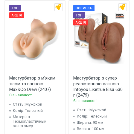
ТОП
НОВИНКА
АКЦІЯ
ТОП
АКЦІЯ
Мастурбатор з м'яким
Мастурбатор з супер
тілом та вагіною
реалістичною вагіною
Max&Co Drew (2407)
Intoyou Liketrue Elsa 630
г (2479)
Є в наявності
Є в наявності
Стать: Мужской
Стать: Мужской
Колір: Телесный
Колір: Телесный
Матеріал:
Термопластичный
Ширина: 90 мм
эластомер
Висота: 100 мм