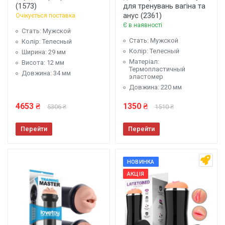
(1573)
для тренувань вагіна та
анус (2361)
Очікується поставка
Є в наявності
Стать: Мужской
Стать: Мужской
Колір: Телесный
Колір: Телесный
Ширина: 29 мм
Матеріал:
Висота: 12 мм
Термопластичный
Довжина: 34 мм
эластомер
Довжина: 220 мм
4653 ₴
1350 ₴
5306 ₴
1510 ₴
Перейти
Перейти
НОВИНКА
АКЦІЯ