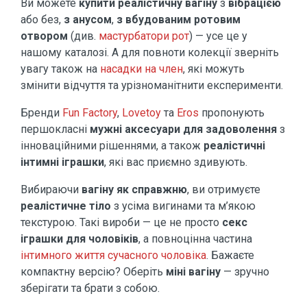
Ви можете
купити реалістичну вагіну
з
вібрацією
або без,
з анусом
,
з вбудованим ротовим
отвором
(див.
мастурбатори рот
) — усе це у
нашому каталозі. А для повноти колекції зверніть
увагу також на
насадки на член
, які можуть
змінити відчуття та урізноманітнити експерименти.
Бренди
Fun Factory
,
Lovetoy
та
Eros
пропонують
першокласні
мужні аксесуари для задоволення
з
інноваційними рішеннями, а також
реалістичні
інтимні іграшки
, які вас приємно здивують.
Вибираючи
вагіну як справжню
, ви отримуєте
реалістичне тіло
з усіма вигинами та м’якою
текстурою. Такі вироби — це не просто
секс
іграшки для чоловіків
, а повноцінна частина
інтимного життя сучасного чоловіка
. Бажаєте
компактну версію? Оберіть
міні вагіну
— зручно
зберігати та брати з собою.