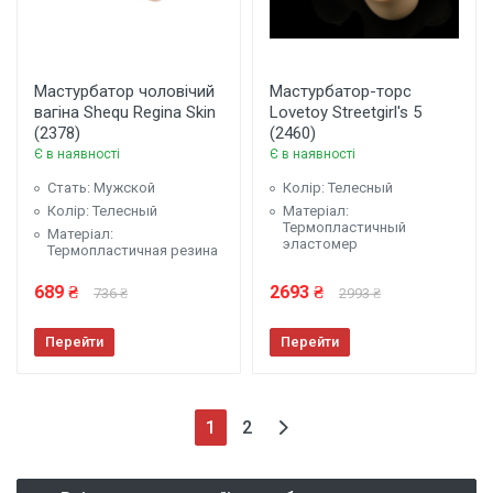
Мастурбатор чоловічий
Мастурбатор-торс
вагіна Shequ Regina Skin
Lovetoy Streetgirl's 5
(2378)
(2460)
Є в наявності
Є в наявності
Стать: Мужской
Колір: Телесный
Колір: Телесный
Матеріал:
Термопластичный
Матеріал:
эластомер
Термопластичная резина
689 ₴
2693 ₴
736 ₴
2993 ₴
Перейти
Перейти
(поточна)
1
2