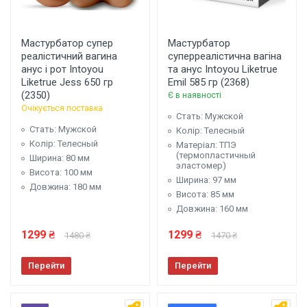
Мастурбатор супер
Мастурбатор
реалістичний вагина
суперреалістична вагіна
анус і рот Intoyou
та анус Intoyou Liketrue
Liketrue Jess 650 гр
Emil 585 гр (2368)
(2350)
Є в наявності
Очікується поставка
Стать: Мужской
Стать: Мужской
Колір: Телесный
Колір: Телесный
Матеріал: ТПЭ
(термопластичный
Ширина: 80 мм
эластомер)
Висота: 100 мм
Ширина: 97 мм
Довжина: 180 мм
Висота: 85 мм
Довжина: 160 мм
1299 ₴
1299 ₴
1480 ₴
1470 ₴
Перейти
Перейти