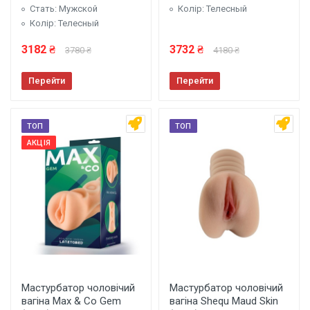
Стать: Мужской
Колір: Телесный
Колір: Телесный
3182 ₴
3732 ₴
3780 ₴
4180 ₴
Перейти
Перейти
ТОП
ТОП
АКЦІЯ
Мастурбатор чоловічий
Мастурбатор чоловічий
вагіна Max & Co Gem
вагіна Shequ Maud Skin