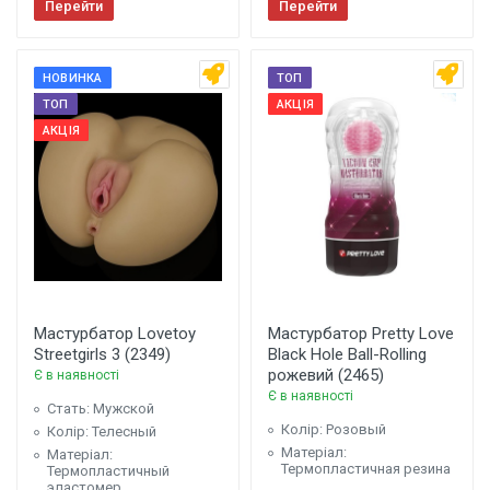
Перейти
Перейти
НОВИНКА
ТОП
ТОП
АКЦІЯ
АКЦІЯ
Мастурбатор Lovetoy
Мастурбатор Pretty Love
Streetgirls 3 (2349)
Black Hole Ball-Rolling
рожевий (2465)
Є в наявності
Є в наявності
Стать: Мужской
Колір: Розовый
Колір: Телесный
Матеріал:
Матеріал:
Термопластичная резина
Термопластичный
эластомер