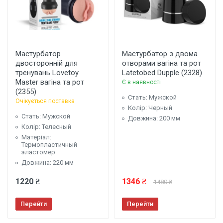
Мастурбатор
Мастурбатор з двома
двосторонній для
отворами вагіна та рот
тренувань Lovetoy
Latetobed Dupple (2328)
Master вагіна та рот
Є в наявності
(2355)
Стать: Мужской
Очікується поставка
Колір: Черный
Стать: Мужской
Довжина: 200 мм
Колір: Телесный
Матеріал:
Термопластичный
эластомер
Довжина: 220 мм
1220 ₴
1346 ₴
1480 ₴
Перейти
Перейти