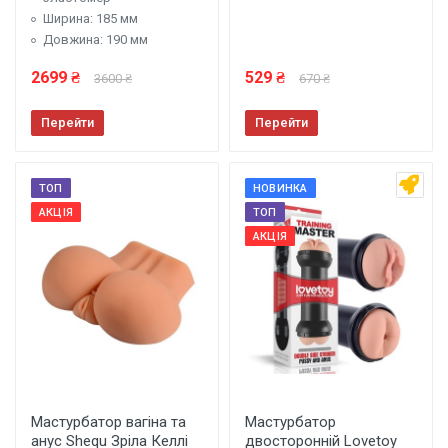
Ширина: 185 мм
Довжина: 190 мм
2699 ₴
529 ₴
3600 ₴
670 ₴
Перейти
Перейти
ТОП
НОВИНКА
АКЦІЯ
ТОП
АКЦІЯ
Мастурбатор вагіна та
Мастурбатор
анус Shequ Зріла Келлі
двосторонній Lovetoy