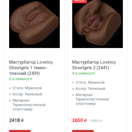
АКЦІЯ
Мастурбатор Lovetoy
Мастурбатор Lovetoy
Streetgirls 1 темно-
Streetgirls 2 (2441)
тілесний (2439)
Є в наявності
Є в наявності
Стать: Мужской
Стать: Мужской
Колір: Телесный
Колір: Телесный
Матеріал:
Термопластичный
Матеріал:
эластомер
Термопластичный
эластомер
2418 ₴
2650 ₴
2901 ₴