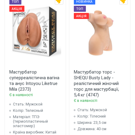
ТОП
НОВИНКА
АКЦІЯ
ТОП
АКЦІЯ
Мастурбатор
Мастурбатор торс -
суперреалістична вагіна
SHEQU Busty Lady -
та анус Intoyou Liketrue
реалістичний жіночий
Mila (2373)
торс для мастурбації,
5,4 кг (4747)
Є в наявності
Є в наявності
Стать: Мужской
Стать: Мужской
Колір: Телесный
Колір: Тілесний
Матеріал: ТПЭ
(термопластичный
Ширина: 23,5 см
эластомер)
Довжина: 40 см
Країна виробник: Китай