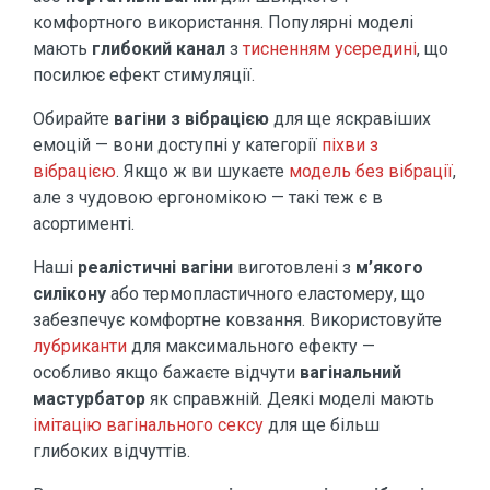
комфортного використання. Популярні моделі
мають
глибокий канал
з
тисненням усередині
, що
посилює ефект стимуляції.
Обирайте
вагіни з вібрацією
для ще яскравіших
емоцій — вони доступні у категорії
піхви з
вібрацією
. Якщо ж ви шукаєте
модель без вібрації
,
але з чудовою ергономікою — такі теж є в
асортименті.
Наші
реалістичні вагіни
виготовлені з
м’якого
силікону
або термопластичного еластомеру, що
забезпечує комфортне ковзання. Використовуйте
лубриканти
для максимального ефекту —
особливо якщо бажаєте відчути
вагінальний
мастурбатор
як справжній. Деякі моделі мають
імітацію вагінального сексу
для ще більш
глибоких відчуттів.