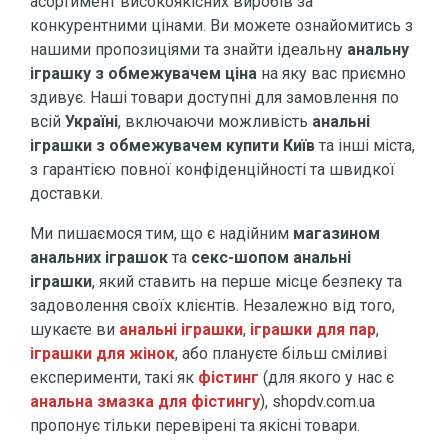
асортимент високоякісних виробів за
конкурентними цінами. Ви можете ознайомитись з
нашими пропозиціями та знайти ідеальну
анальну
іграшку з обмежувачем ціна
на яку вас приємно
здивує. Наші товари доступні для замовлення по
всій
Україні
, включаючи можливість
анальні
іграшки з обмежувачем купити Київ
та інші міста,
з гарантією повної конфіденційності та швидкої
доставки.
Ми пишаємося тим, що є надійним
магазином
анальних іграшок
та
секс-шопом анальні
іграшки
, який ставить на перше місце безпеку та
задоволення своїх клієнтів. Незалежно від того,
шукаєте ви
анальні іграшки
,
іграшки для пар
,
іграшки для жінок
, або плануєте більш сміливі
експерименти, такі як
фістинг
(для якого у нас є
анальна змазка для фістингу
), shopdv.com.ua
пропонує тільки перевірені та якісні товари.