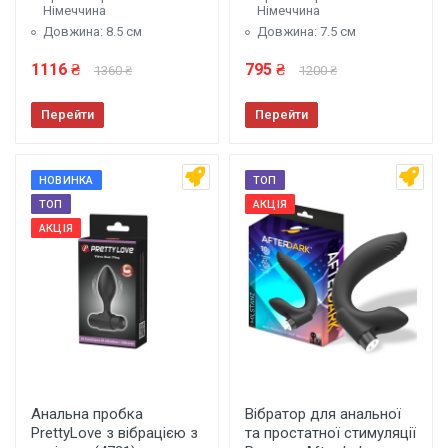
Німеччина
Німеччина
Довжина: 8.5 см
Довжина: 7.5 см
1116 ₴
795 ₴
1360 ₴
1200 ₴
Перейти
Перейти
НОВИНКА
ТОП
ТОП
АКЦІЯ
АКЦІЯ
Анальна пробка
Вібратор для анальної
PrettyLove з вібрацією з
та простатної стимуляції