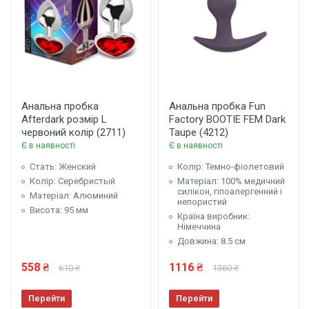
Анальна пробка
Анальна пробка Fun
Afterdark розмір L
Factory BOOTIE FEM Dark
червоний колір (2711)
Taupe (4212)
Є в наявності
Є в наявності
Стать: Женский
Колір: Темно-фіолетовий
Колір: Серебристый
Матеріал: 100% медичний
силікон, гіпоалергенний і
Матеріал: Алюминий
непористий
Висота: 95 мм
Країна виробник:
Німеччина
Довжина: 8.5 см
558 ₴
1116 ₴
610 ₴
1360 ₴
Перейти
Перейти