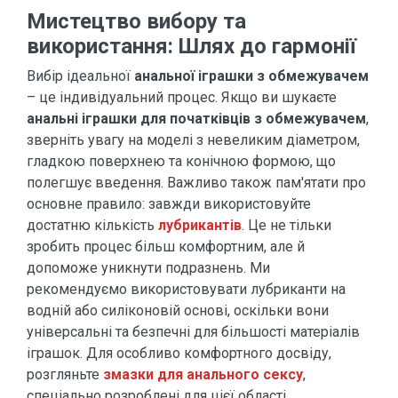
Мистецтво вибору та
використання: Шлях до гармонії
Вибір ідеальної
анальної іграшки з обмежувачем
– це індивідуальний процес. Якщо ви шукаєте
анальні іграшки для початківців з обмежувачем
,
зверніть увагу на моделі з невеликим діаметром,
гладкою поверхнею та конічною формою, що
полегшує введення. Важливо також пам'ятати про
основне правило: завжди використовуйте
достатню кількість
лубрикантів
. Це не тільки
зробить процес більш комфортним, але й
допоможе уникнути подразнень. Ми
рекомендуємо використовувати лубриканти на
водній або силіконовій основі, оскільки вони
універсальні та безпечні для більшості матеріалів
іграшок. Для особливо комфортного досвіду,
розгляньте
змазки для анального сексу
,
спеціально розроблені для цієї області.