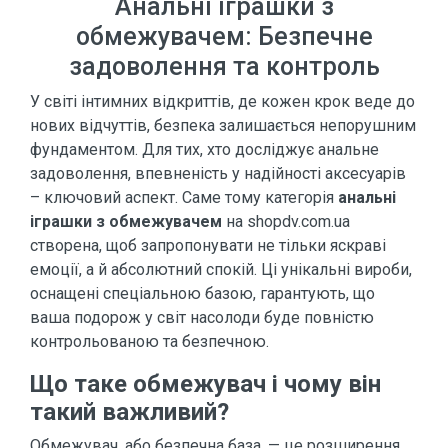
Анальні іграшки з
обмежувачем: Безпечне
задоволення та контроль
У світі інтимних відкриттів, де кожен крок веде до
нових відчуттів, безпека залишається непорушним
фундаментом. Для тих, хто досліджує анальне
задоволення, впевненість у надійності аксесуарів
– ключовий аспект. Саме тому категорія
анальні
іграшки з обмежувачем
на shopdv.com.ua
створена, щоб запропонувати не тільки яскраві
емоції, а й абсолютний спокій. Ці унікальні вироби,
оснащені спеціальною базою, гарантують, що
ваша подорож у світ насолоди буде повністю
контрольованою та безпечною.
Що таке обмежувач і чому він
такий важливий?
Обмежувач, або безпечна база, — це розширення