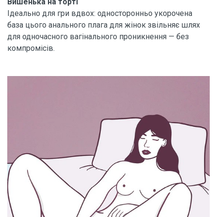
Вишенька на торті
Ідеально для гри вдвох: односторонньо укорочена
база цього анального плага для жінок звільняє шлях
для одночасного вагінального проникнення — без
компромісів.