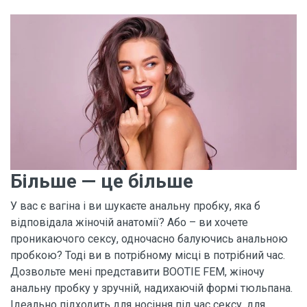
Більше — це більше
У вас є вагіна і ви шукаєте анальну пробку, яка б
відповідала жіночій анатомії? Або – ви хочете
проникаючого сексу, одночасно балуючись анальною
пробкою? Тоді ви в потрібному місці в потрібний час.
Дозвольте мені представити BOOTIE FEM, жіночу
анальну пробку у зручній, надихаючій формі тюльпана.
Ідеально підходить для носіння під час сексу, для