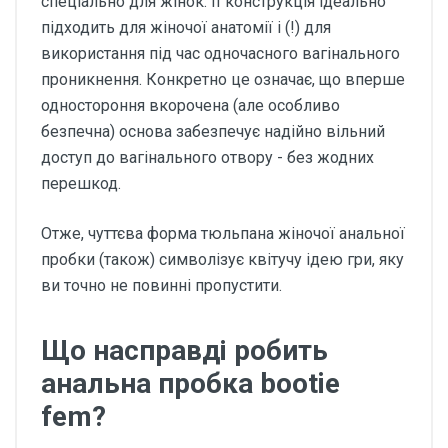
спеціально для жінок. Її конструкція ідеально
підходить для жіночої анатомії і (!) для
використання під час одночасного вагінального
проникнення. Конкретно це означає, що вперше
одностороння вкорочена (але особливо
безпечна) основа забезпечує надійно вільний
доступ до вагінального отвору - без жодних
перешкод.
Отже, чуттєва форма тюльпана жіночої анальної
пробки (також) символізує квітучу ідею гри, яку
ви точно не повинні пропустити.
Що насправді робить
анальна пробка bootie
fem?