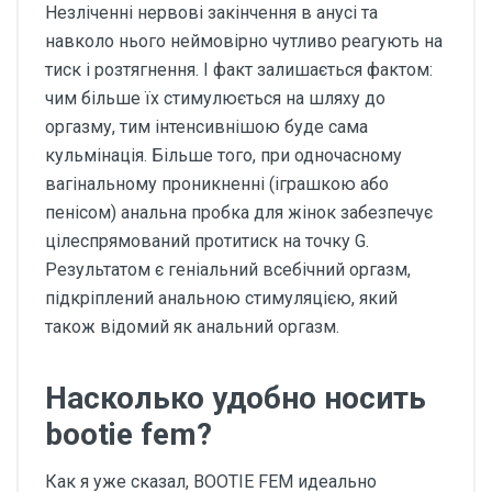
Незліченні нервові закінчення в анусі та
навколо нього неймовірно чутливо реагують на
тиск і розтягнення. І факт залишається фактом:
чим більше їх стимулюється на шляху до
оргазму, тим інтенсивнішою буде сама
кульмінація. Більше того, при одночасному
вагінальному проникненні (іграшкою або
пенісом) анальна пробка для жінок забезпечує
цілеспрямований протитиск на точку G.
Результатом є геніальний всебічний оргазм,
підкріплений анальною стимуляцією, який
також відомий як анальний оргазм.
Насколько удобно носить
bootie fem?
Как я уже сказал, BOOTIE FEM идеально