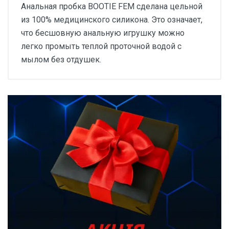
Анальная пробка BOOTIE FEM сделана цельной
из 100% медицинского силикона. Это означает,
что бесшовную анальную игрушку можно
легко промыть теплой проточной водой с
мылом без отдушек.
Відгуки покупців про
Анальна пробка Fun
Factory BOOTIE FEM Dark
Taupe
Основні характеристики
Матеріал
Відгуки про товар поки що відсутні.
100% медичний силікон, гіпоалергенний і непористий
Колір
Темно-фіолетовий
Бренд