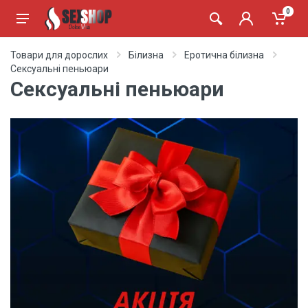
0
Товари для дорослих
Білизна
Еротична білизна
Сексуальні пеньюари
Сексуальні пеньюари