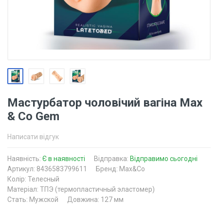
Мастурбатор чоловічий вагіна Max
& Co Gem
Написати відгук
Наявність:
Є в наявності
Відправка:
Відправимо сьогодні
Артикул: 8436583799611
Бренд: Max&Co
Колір: Телесный
Матеріал: ТПЭ (термопластичный эластомер)
Стать: Мужской
Довжина: 127 мм