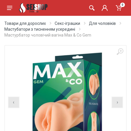
0
Товари для дорослих
Секс-іграшки
Для чоловіків
Мастубатори з тисненням усередині
Мастурбатор чоловічий вагіна Max & Co Gem
‹
›