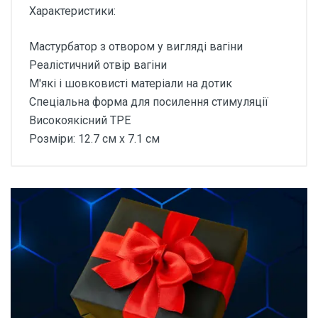
Характеристики:
Мастурбатор з отвором у вигляді вагіни
Реалістичний отвір вагіни
М'які і шовковисті матеріали на дотик
Спеціальна форма для посилення стимуляції
Високоякісний TPE
Розміри: 12.7 см x 7.1 см
Відгуки покупців про
Мастурбатор чоловічий
вагіна Max & Co Gem
Основні характеристики
Відгуки про товар поки що відсутні.
Матеріал
ТПЭ (термопластичный эластомер)