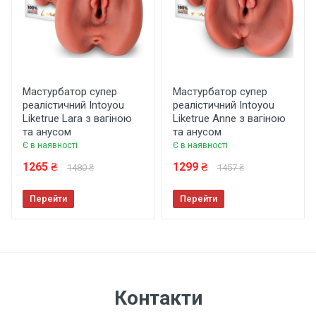
Функція вібрації
Нет
Функція підігріву
Залишити відгук
Нет
Мастурбатор супер
Мастурбатор супер
реалістичний Intoyou
реалістичний Intoyou
Довжина
Liketrue Lara з вагіною
Liketrue Anne з вагіною
та анусом
та анусом
127 мм
Є в наявності
Є в наявності
1265 ₴
1299 ₴
1480 ₴
1457 ₴
Перейти
Перейти
Контакти