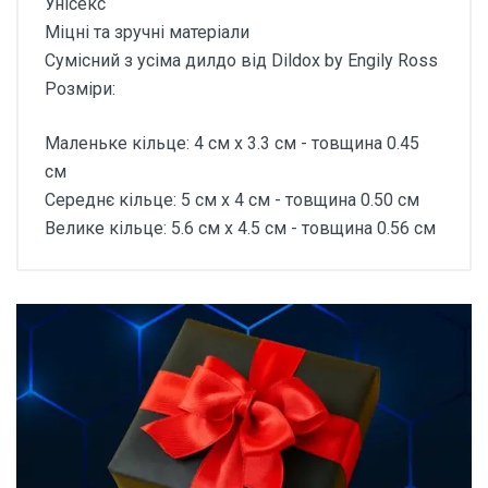
Унісекс
Міцні та зручні матеріали
Сумісний з усіма дилдо від Dildox by Engily Ross
Розміри:
Маленьке кільце: 4 см x 3.3 см - товщина 0.45
см
Середнє кільце: 5 см x 4 см - товщина 0.50 см
Велике кільце: 5.6 см x 4.5 см - товщина 0.56 см
Відгуки покупців про
Dildox by Engily Ross
Roxane універсальний
регульований ремінь з 3
силіконовими кільцями
чорний