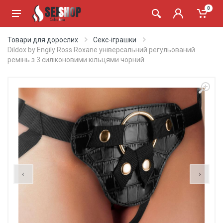
0
Товари для дорослих
Секс-іграшки
Dildox by Engily Ross Roxane універсальний регульований
ремінь з 3 силіконовими кільцями чорний
‹
›