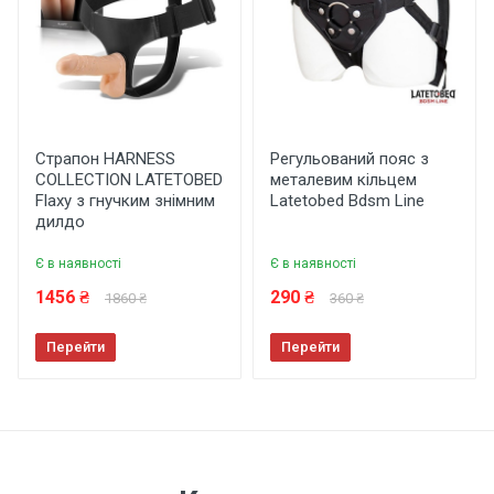
Коментар
Страпон HARNESS
Регульований пояс з
COLLECTION LATETOBED
металевим кільцем
Flaxy з гнучким знімним
Latetobed ​​Bdsm Line
дилдо
Залишити відгук
Є в наявності
Є в наявності
1456 ₴
290 ₴
1860 ₴
360 ₴
Перейти
Перейти