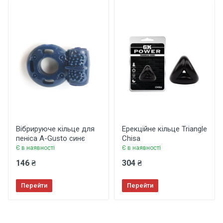
Коментар
Залишити відгук
Вібрируюче кільце для
Ерекційне кільце Triangle
пеніса A-Gusto синє
Chisa
Є в наявності
Є в наявності
146 ₴
304 ₴
Перейти
Перейти