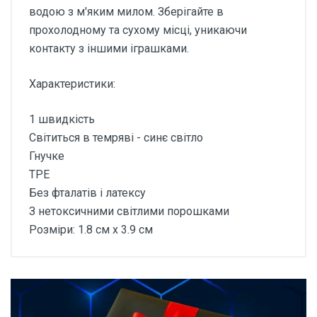
водою з м'яким милом. Зберігайте в
прохолодному та сухому місці, уникаючи
контакту з іншими іграшками.
Характеристики:
1 швидкість
Світиться в темряві - синє світло
Гнучке
TPE
Без фталатів і латексу
З нетоксичними світлими порошками
Розміри: 1.8 см x 3.9 см
Відгуки покупців про
Кільце для пеніса Lovetoy
Lumino Play синє світло