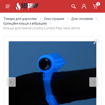
0
Товари для дорослих
Секс-іграшки
Для чоловіків
Ерекційні кільця з вібрацією
Кільце для пеніса Lovetoy Lumino Play синє світло
‹
›