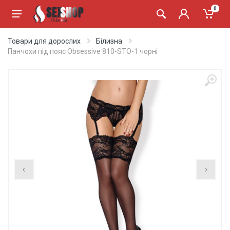
0
Товари для дорослих
Білизна
Панчохи під пояс Obsessive 810-STO-1 чорні
‹
›