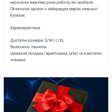
наскільки важливі роки роботи, які зробили
Obsessive однією з найкращих марок нижньої
білизни.
Характеристики:
Доступні розміри: S/M і L/XL
Включено: панчохи
Ідеальна посадка гарантована, м'які та еластичні
тканини
Відгуки покупців про
Панчохи під пояс
Obsessive 810-STO-1 чорні
Основні характеристики
Відгуки про товар поки що відсутні.
Колір