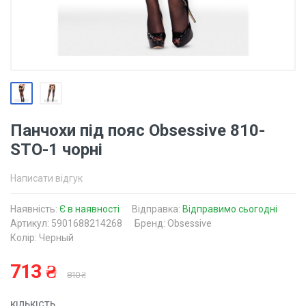
Панчохи під пояс Obsessive 810-
STO-1 чорні
Написати відгук
Наявність:
Є в наявності
Відправка:
Відправимо сьогодні
Артикул: 5901688214268
Бренд: Obsessive
Колір: Черный
713 ₴
810 ₴
КІЛЬКІСТЬ