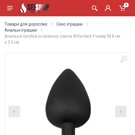
0
Товари для дорослих
Секс-іграшки
Анальні іграшки
Анальна пробка із силікону сяюча Afterdark Розмір M 8 см
x 3.5 см
‹
›