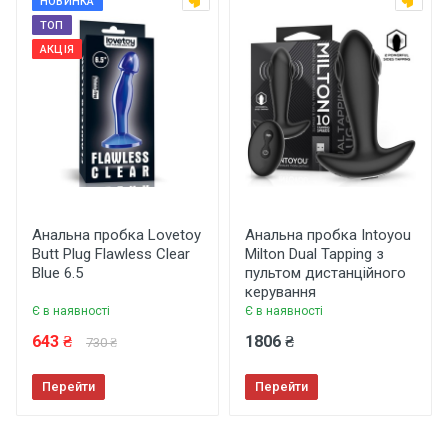
НОВИНКА
ТОП
Функція підігріву
АКЦІЯ
Нет
Коментар
Довжина
80 мм
Анальна пробка Lovetoy
Анальна пробка Intoyou
Butt Plug Flawless Clear
Milton Dual Tapping з
Залишити відгук
Blue 6.5
пультом дистанційного
керування
Є в наявності
Є в наявності
643 ₴
1806 ₴
730 ₴
Перейти
Перейти