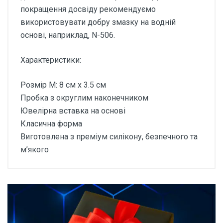
покращення досвіду рекомендуємо
використовувати добру змазку на водній
основі, наприклад, N-506.
Характеристики:
Розмір M: 8 см x 3.5 см
Пробка з округлим наконечником
Ювелірна вставка на основі
Класична форма
Виготовлена з преміум силікону, безпечного та
м’якого
Відгуки покупців про
Анальна пробка із
силікону сяюча Afterdark
Розмір M 8 см x 3.5 см