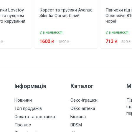
сики Lovetoy
Корсет та трусики Avanua
Панчохи під
 та пультом
Silentia Corset білий
Obsessive 8
го керування
чорні
Є в наявності
Є в наявності
1600 ₴
713 ₴
 ₴
1890 ₴
810 ₴
Інформація
Каталог
М
Новинки
Секс-іграшки
Пі
що
Топ продажів
Секс аптека
пе
Оплата та доставка
Білизна
Про нас
BDSM