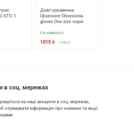
 пояс
Довгі рукавички
Бодістокінг 
10-STO-1
Obsessive Obsessivia
боді та панч
gloves One size чорні
Penthouse Su
Bodystocking
Є в наявності
Є в наявності
1015 ₴
689 ₴
1180 ₴
760 ₴
и в соц. мережах
дпишіться на наші аккаунти в соц. мережах,
б отримувати інформацію про новинки та акції
ршими.