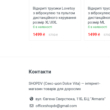
Відкриті трусики Lovetoy
Відкриті тру
з віброкулею та пультом
з віброкулею
дистанційного керування
дистанційно
розмір ХL\ХХL
розмір МL
Є в наявності
Є в наявності
1499 ₴
1499 ₴
1710 ₴
1710
Контакти
SHOPDV (Секс-шоп Dolce Vita) — інтернет-
магазин товарів для дорослих
вул. Євгена Сверстюка, 11Б, БЦ "Armaris"
officeshopdv@gmail.com