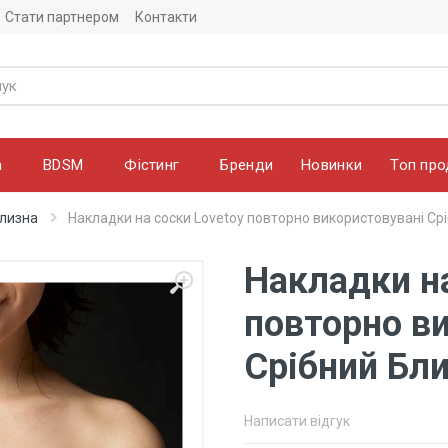
Стати партнером
Контакти
а
BDSM
Фістинг
Бренди
Новинки
Топ про
ілизна
Накладки на соски Lovetoy повторно використовувані Ср
Накладки на
повторно в
Срібний Бл
Написати відгук