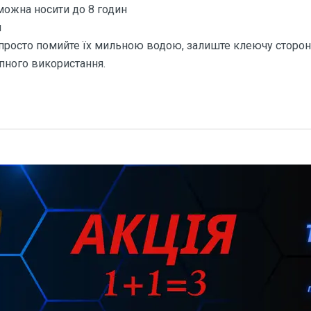
можна носити до 8 годин
и
просто помийте їх мильною водою, залиште клеючу сторон
упного використання.
 про Накладки на соски Lovetoy п
Срібний Блиск
тні.
Серебристый
Lovetoy
Атлас