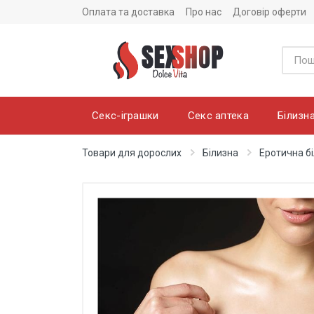
Оплата та доставка
Про нас
Договір оферти
Секс-іграшки
Секс аптека
Білизн
Товари для дорослих
Білизна
Еротична б