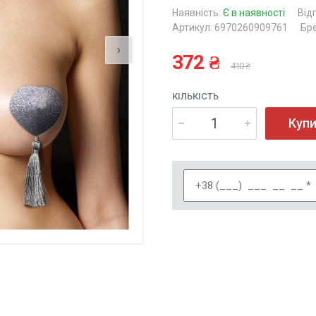
Наявність:
Є в наявності
Від
Артикул: 6970260909761
Бре
›
372 ₴
410 ₴
КІЛЬКІСТЬ
Куп