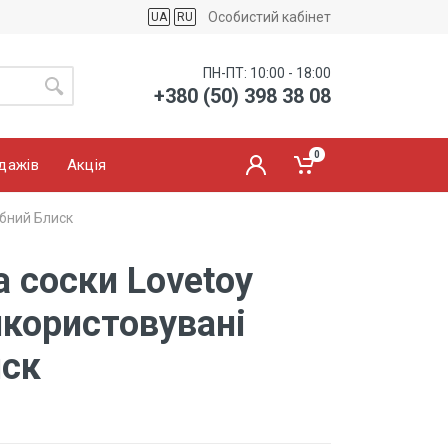
Особистий кабінет
UA
RU
ПН-ПТ: 10:00 - 18:00
+380 (50) 398 38 08
0
дажів
Акція
ібний Блиск
 соски Lovetoy
икористовувані
иск