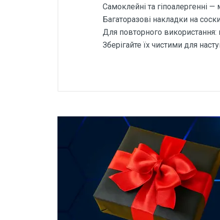
Самоклейні та гіпоалергенні — 
Багаторазові накладки на соск
Для повторного використання: 
Зберігайте їх чистими для наст
Відгуки покупців
використовувані 
Основні характеристики
Відгуки про товар поки що відсу
Колір
Бренд
Тип тканини
Написати відгук