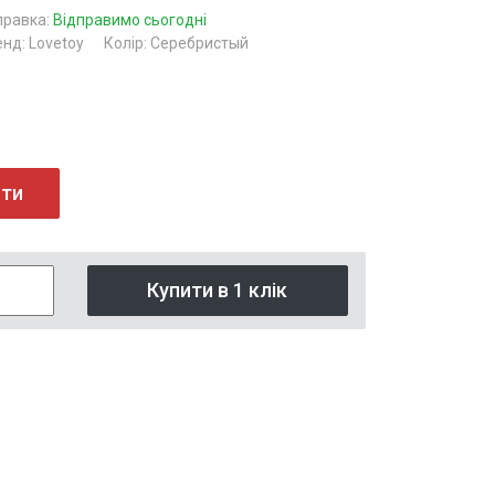
правка:
Відправимо сьогодні
нд: Lovetoy
Колір: Серебристый
ити
Купити в 1 клік