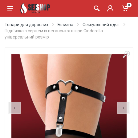
0
Товари для дорослих
Білизна
Сексуальний одяг
Підв'язка з серцем із веганської шкіри Cinderella
універсальний розмір
‹
›