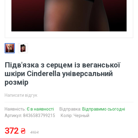
Підв'язка з серцем із веганської
шкіри Cinderella універсальний
розмір
Написати відгук
Наявність:
Є в наявності
Відправка:
Відправимо сьогодні
Артикул: 8436583799215
Колір: Черный
372 ₴
410 ₴