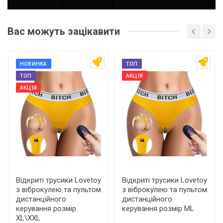
Ваше ім'я
Вас можуть зацікавити
Ваш телефон
НОВИНКА
ТОП
ТОП
АКЦІЯ
АКЦІЯ
Коментар
Відкриті трусики Lovetoy
Відкриті трусики Lovetoy
з віброкулею та пультом
з віброкулею та пультом
Залишити відгук
дистанційного
дистанційного
керування розмір
керування розмір МL
ХL\ХХL